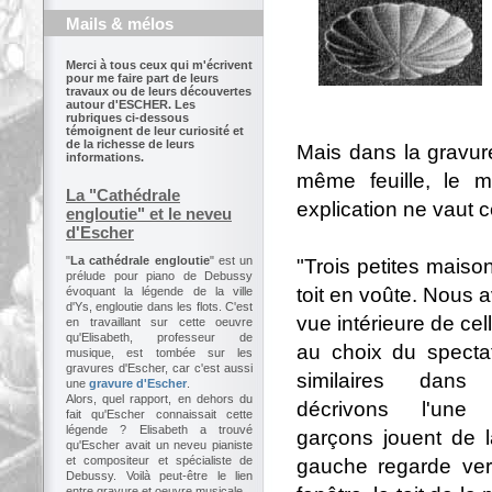
Mails & mélos
Merci à tous ceux qui m'écrivent
pour me faire part de leurs
travaux ou de leurs découvertes
autour d'ESCHER. Les
rubriques ci-dessous
témoignent de leur curiosité et
de la richesse de leurs
Mais dans la gravure
informations.
même feuille, le
La "Cathédrale
explication ne vaut c
engloutie" et le neveu
d'Escher
"
La cathédrale engloutie
" est un
"Trois petites maiso
prélude pour piano de Debussy
toit en voûte. Nous 
évoquant la légende de la ville
d'Ys, engloutie dans les flots. C'est
vue intérieure de cell
en travaillant sur cette oeuvre
qu'Elisabeth, professeur de
au choix du specta
musique, est tombée sur les
gravures d'Escher, car c'est aussi
similaires dans
une
gravure d'Escher
.
Alors, quel rapport, en dehors du
décrivons l'une 
fait qu'Escher connaissait cette
légende ? Elisabeth a trouvé
garçons jouent de la
qu'Escher avait un neveu pianiste
et compositeur et spécialiste de
gauche regarde ver
Debussy. Voilà peut-être le lien
entre gravure et oeuvre musicale.