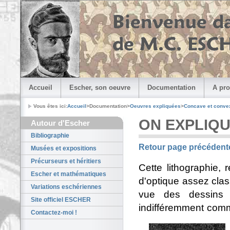
Accueil
Escher, son oeuvre
Documentation
A pro
Vous êtes ici:
Accueil
>Documentation>
Oeuvres expliquées
>
Concave et conve
ON EXPLIQ
Autour d'Escher
Bibliographie
Retour page précédent
Musées et expositions
Précurseurs et héritiers
Cette lithographie, 
Escher et mathématiques
d'optique assez clas
Variations eschériennes
vue des dessins d
Site officiel ESCHER
indifféremment com
Contactez-moi !