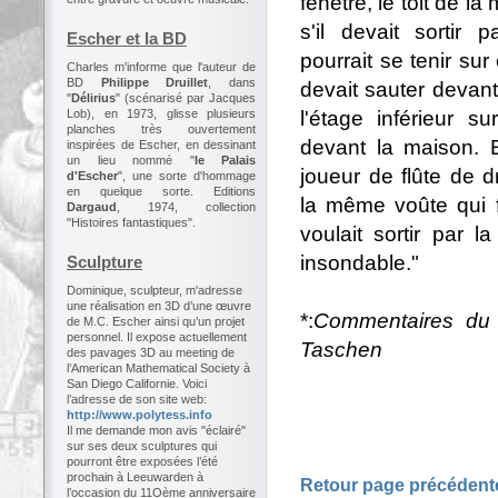
fenêtre, le toit de la
s'il devait sortir p
Escher et la BD
pourrait se tenir sur c
Charles m'informe que l'auteur de
BD
Philippe Druillet
, dans
devait sauter devant lu
"
Délirius
" (scénarisé par Jacques
l'étage inférieur s
Lob), en 1973, glisse plusieurs
planches très ouvertement
devant la maison. 
inspirées de Escher, en dessinant
un lieu nommé "
le Palais
joueur de flûte de d
d'Escher
", une sorte d'hommage
en quelque sorte. Editions
la même voûte qui fo
Dargaud
, 1974, collection
"Histoires fantastiques".
voulait sortir par 
insondable."
Sculpture
Dominique, sculpteur, m'adresse
une réalisation en 3D d’une œuvre
*:
Commentaires du 
de M.C. Escher ainsi qu’un projet
personnel. Il expose actuellement
Taschen
des pavages 3D au meeting de
l’American Mathematical Society à
San Diego Californie. Voici
l’adresse de son site web:
http://www.polytess.info
Il me demande mon avis "éclairé"
sur ses deux sculptures qui
pourront être exposées l’été
prochain à Leeuwarden à
Retour page précédent
l’occasion du 11Oème anniversaire