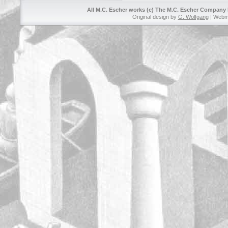
All M.C. Escher works (c) The M.C. Escher Company B
Original design by
G. Wolfgang
| Webm