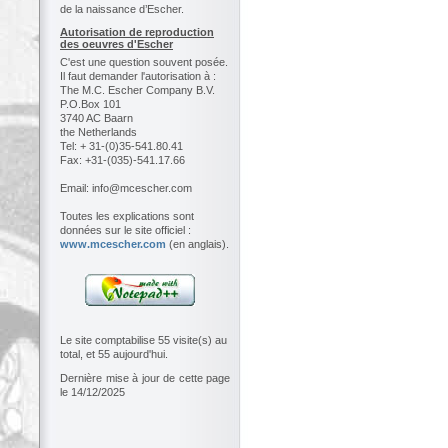
de la naissance d’Escher.
Autorisation de reproduction
des oeuvres d'Escher
C'est une question souvent posée.
Il faut demander l'autorisation à :
The M.C. Escher Company B.V.
P.O.Box 101
3740 AC Baarn
the Netherlands
Tel: + 31-(0)35-541.80.41
Fax: +31-(035)-541.17.66
Email: info@mcescher.com
Toutes les explications sont
données sur le site officiel :
www.mcescher.com
(en anglais).
Le site comptabilise 55 visite(s) au
total, et 55 aujourd'hui.
Dernière mise à jour de cette page
le 14/12/2025